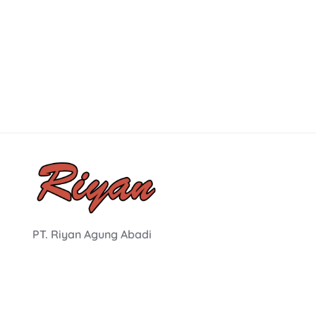
PT. Riyan Agung Abadi
Alamat
Jl. Gatot Subroto No.148, Wanasari, Sidanegara, Kec. 
Tengah, Kabupaten Cilacap, Jawa Tengah 53212